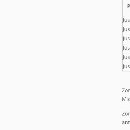
P
Ju
Jus
Jus
Jus
Ju
Ju
Zon
Miq
Zon
ant