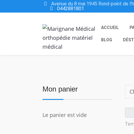
Avenue du 8 mai 1945 Rond-point de l'
0442881801
ACCUEIL
P
BLOG
DÉST
Mon panier
Le panier est vide
Tem