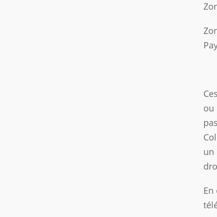
Zo
Zo
Pay
Ces
ou 
pa
Col
un 
dro
En 
tél