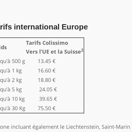
rifs international Europe
Tarifs Colissimo
ids
2
Vers l’UE et la Suisse
squ’à 500 g
13.45 €
qu’à 1 kg
16.60 €
qu’à 2 kg
18.80 €
qu’à 5 kg
24.05 €
squ’à 10 kg
39.65 €
squ’à 30 Kg
75.50 €
one incluant également le Liechtenstein, Saint-Marin e