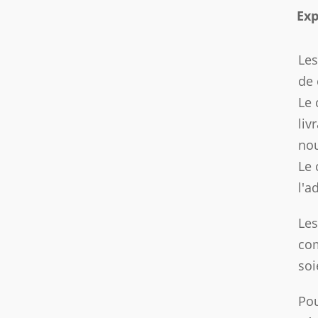
Exp
Les
de
Le 
liv
nou
Le 
l'a
Les
com
soi
Pou