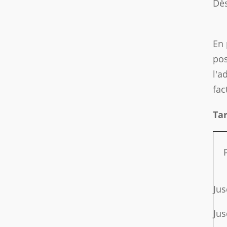
Dès
En 
pos
l'a
fac
Tar
P
Jus
Jus