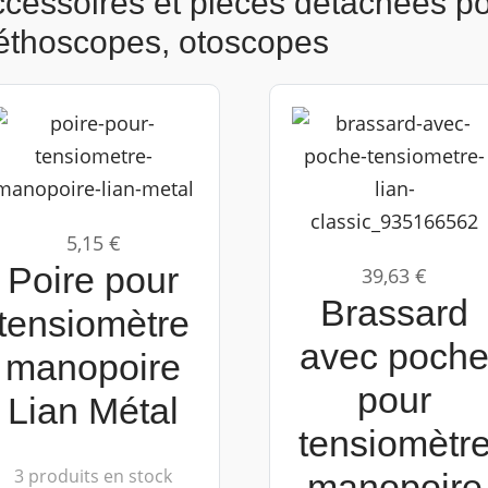
cessoires et pièces détachées po
éthoscopes, otoscopes
5,15 €
Poire pour
39,63 €
Brassard
tensiomètre
avec poch
manopoire
pour
Lian Métal
tensiomètr
3 produits en stock
manopoire