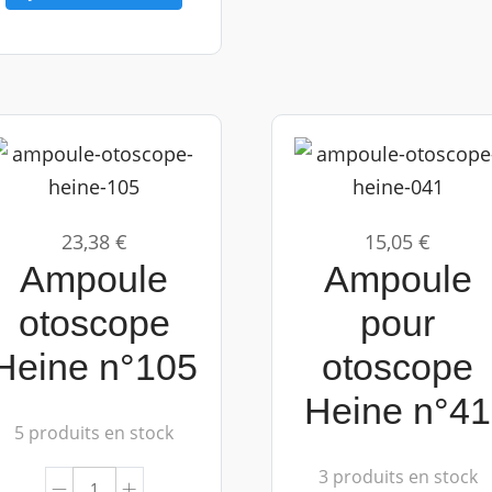
23,38 €
15,05 €
Ampoule
Ampoule
otoscope
pour
Heine n°105
otoscope
Heine n°41
5 produits en stock
3 produits en stock