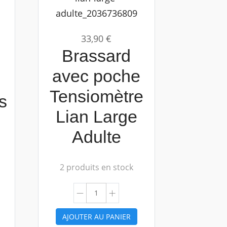
33,90 €
Brassard
avec poche
Tensiomètre
s
Lian Large
Adulte
2 produits en stock
AJOUTER AU PANIER