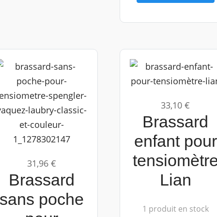
33,10 €
Brassard
enfant pour
tensiomètr
31,96 €
Brassard
Lian
sans poche
1 produit en stock