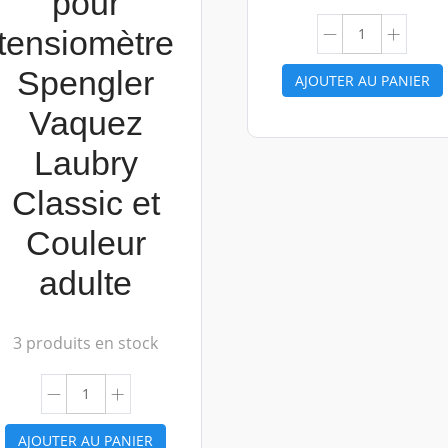
pour
tensiomètre
Spengler
AJOUTER AU PANIER
Vaquez
Laubry
Classic et
Couleur
adulte
3 produits en stock
AJOUTER AU PANIER