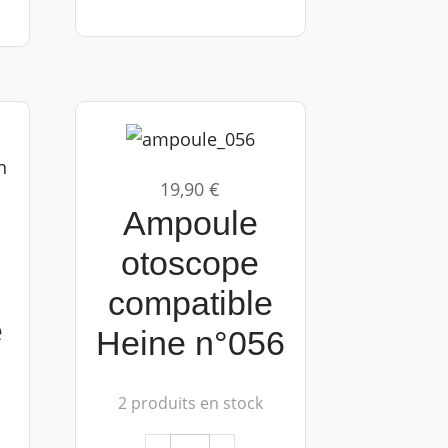
19,90 €
Ampoule
otoscope
compatible
e
Heine n°056
2 produits en stock