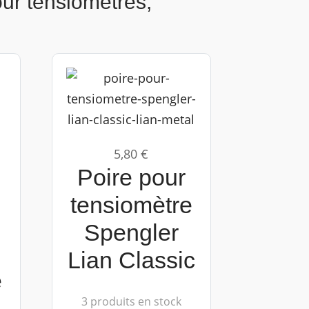
ur tensiomètres,
5,80 €
Poire pour
tensiomètre
e
Spengler
Lian Classic
e
3 produits en stock