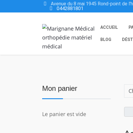
Avenue du 8 mai 1945 Rond-point de l'
0442881801
ACCUEIL
P
BLOG
DÉST
Mon panier
Le panier est vide