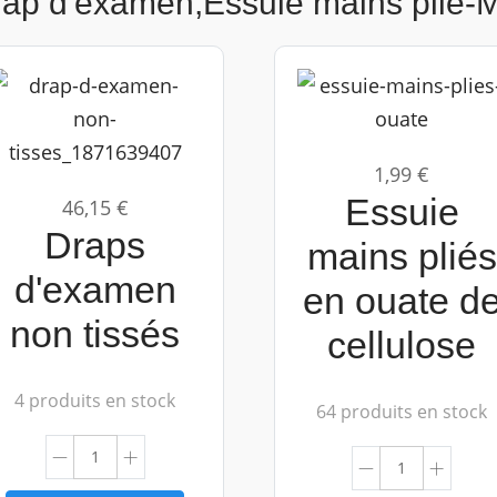
ap d'examen,Essuie mains plié-
1,99 €
Essuie
46,15 €
Draps
mains pliés
d'examen
en ouate d
non tissés
cellulose
4 produits en stock
64 produits en stock