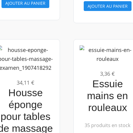
AJOUTER AU PANIER
AJOUTER AU PANIER
3,36 €
Essuie
34,11 €
Housse
mains en
éponge
rouleaux
pour tables
35 produits en stock
de massage