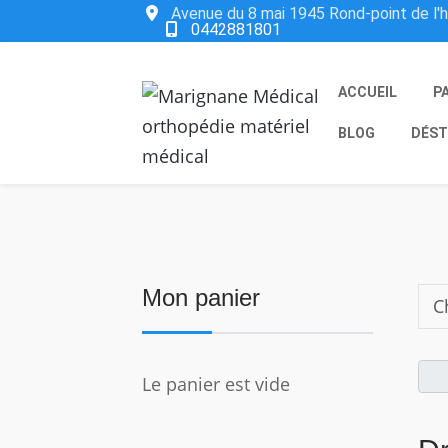
Avenue du 8 mai 1945 Rond-point de l'
0442881801
ACCUEIL
P
BLOG
DÉST
Mon panier
Le panier est vide