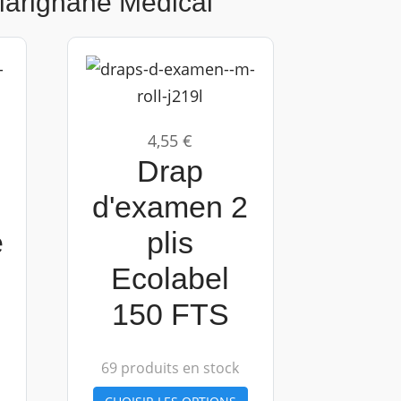
Marignane Medical
4,55 €
Drap
d'examen 2
e
plis
Ecolabel
150 FTS
69 produits en stock