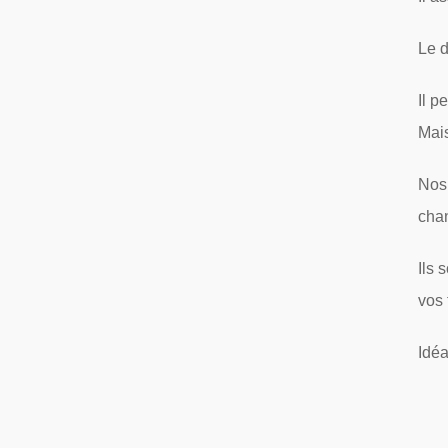
Le d
Il p
Mais
Nos
cha
Ils 
vos 
Idéa