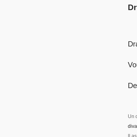
Dr
Dr
Vo
De
Un 
div
Il a