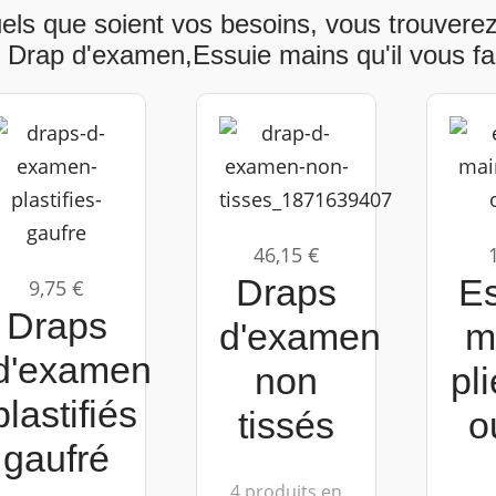
els que soient vos besoins, vous trouvere
s Drap d'examen,Essuie mains qu'il vous faut
46,15 €
Draps
E
9,75 €
Draps
d'examen
m
d'examen
non
pl
plastifiés
tissés
o
gaufré
4 produits en