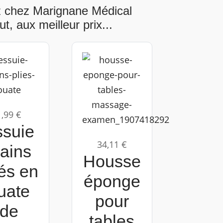
z chez Marignane Médical
, aux meilleur prix...
1,99 €
ssuie
34,11 €
ains
Housse
iés en
éponge
uate
pour
de
tables