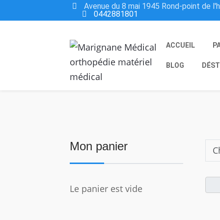
Avenue du 8 mai 1945 Rond-point de l'
0442881801
ACCUEIL
P
BLOG
DÉST
Mon panier
Le panier est vide